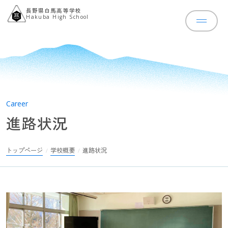
長野県白馬高等学校
Hakuba High School
Career
トップページ
進路状況
ニュース
学校概要
トップページ
学校概要
進路状況
学校案内パンフレット
学校長あいさ
学校の歩み
進路状況
学校評価
指針・方針
文部科学省事業
教育課程
スクールカウンセラー
教育の特色