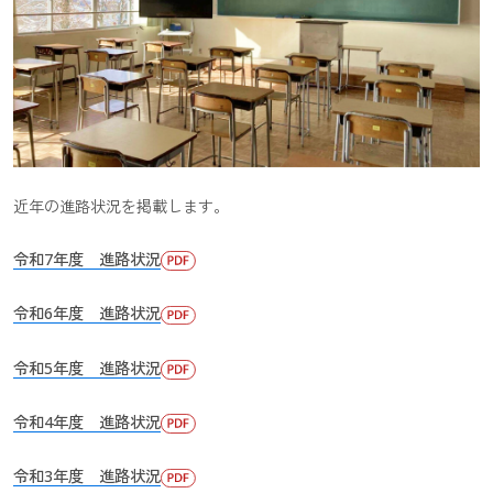
国際観光科
普通科
学びフィールドMAP
学校生活
学校行事・行事予定
生徒会・委員
クラブ活動
入学案内
近年の進路状況を掲載します。
入学者選抜
学校説明会・
令和7年度 進路状況
各種証明書発行
アクセス・お問い合わせ
令和6年度 進路状況
令和5年度 進路状況
令和4年度 進路状況
令和3年度 進路状況