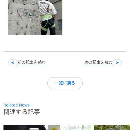
前の
記事を
読む
次の
記事を
読む
一覧に
戻る
Related News
関連する記事