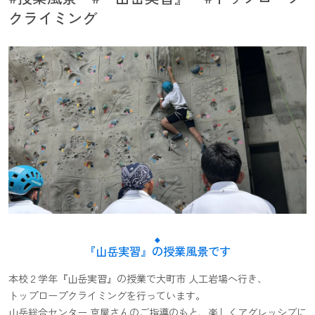
クライミング
国際観光科
普通科
学びフィールドMAP
学校生活
学校行事・行事予定
生徒会・委員
クラブ活動
入学案内
入学者選抜
学校説明会・
各種証明書発行
アクセス・お問い合わせ
『山岳実習』の授業風景です
本校２学年『山岳実習』の授業で
大町市 人工岩場
へ行き、
トップロープクライミング
を行っています。
山岳総合センター 京屋さんのご指導のもと、楽しくアグレッシブに