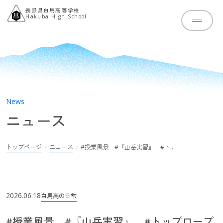
長野県白馬高等学校
Hakuba High School
News
トップページ
ニュース
ニュース
学校概要
トップページ
ニュース
#授業風景 #『山岳実習』 #トッ
学校案内パンフレット
学校長あいさ
プロープクライミング
学校の歩み
進路状況
学校評価
指針・方針
文部科学省事業
教育課程
2026.06.18
白馬高の日常
スクールカウンセラー
教育の特色
#授業風景 #『山岳実習』 #トップロープ