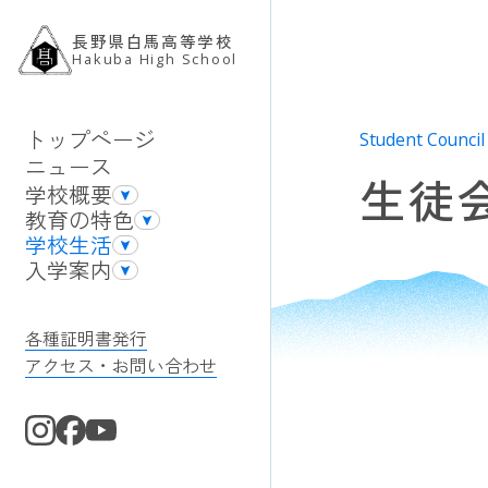
長野県白馬高等学校
Hakuba High School
トップページ
Student Counci
ニュース
生徒
学校概要
教育の特色
学校概要TOP
学校生活
学校案内パンフレット
教育の特色TOP
入学案内
学校長あいさつ
国際観光科
学校生活TOP
学校の歩み
普通科
学校行事・行事予定
入学案内TOP
進路状況
学びフィールドMAP
生徒会・委員会
入学者選抜
各種証明書発行
学校評価
クラブ活動
学校説明会・体験入学
指針・方針
アクセス・お問い合わせ
文部科学省事業
教育課程
スクールカウンセラー