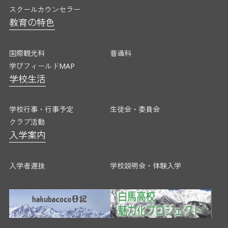
スクールカウンセラー
国際観光科
普通科
教育の特色
学びフィールドMAP
学校生活
国際観光科
普通科
学校行事・行事予定
生徒会・委員
学びフィールドMAP
クラブ活動
学校生活
入学案内
入学者選抜
学校説明会・
学校行事・行事予定
生徒会・委員会
クラブ活動
入学案内
各種証明書発行
アクセス・お問い合わせ
入学者選抜
学校説明会・体験入学