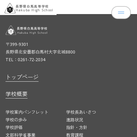
長野県白馬高等学校
Hakuba High School
〒399-9301
長野県北安曇郡白馬村大字北城8800
TEL：0261-72-2034
トップページ
ニュース
トップページ
学校概要
学校概要
学校案内パンフレット
学校長あいさ
学校の歩み
進路状況
学校評価
指針・方針
学校案内パンフレット
学校長あいさつ
文部科学省事業
教育課程
学校の歩み
進路状況
スクールカウンセラー
学校評価
指針・方針
教育の特色
文部科学省事業
教育課程