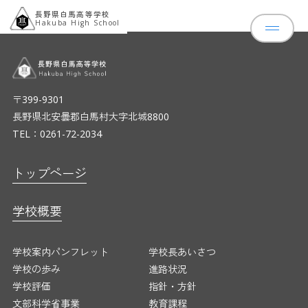
長野県白馬高等学校
Hakuba High School
〒399-9301
長野県北安曇郡白馬村大字北城8800
TEL：0261-72-2034
トップページ
ニュース
トップページ
学校概要
学校概要
学校案内パンフレット
学校長あいさ
学校の歩み
進路状況
学校評価
指針・方針
学校案内パンフレット
学校長あいさつ
文部科学省事業
教育課程
学校の歩み
進路状況
スクールカウンセラー
学校評価
指針・方針
教育の特色
文部科学省事業
教育課程