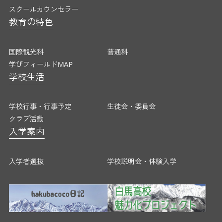
スクールカウンセラー
国際観光科
普通科
教育の特色
学びフィールドMAP
学校生活
国際観光科
普通科
学校行事・行事予定
生徒会・委員
学びフィールドMAP
クラブ活動
学校生活
入学案内
入学者選抜
学校説明会・
学校行事・行事予定
生徒会・委員会
クラブ活動
入学案内
各種証明書発行
アクセス・お問い合わせ
入学者選抜
学校説明会・体験入学