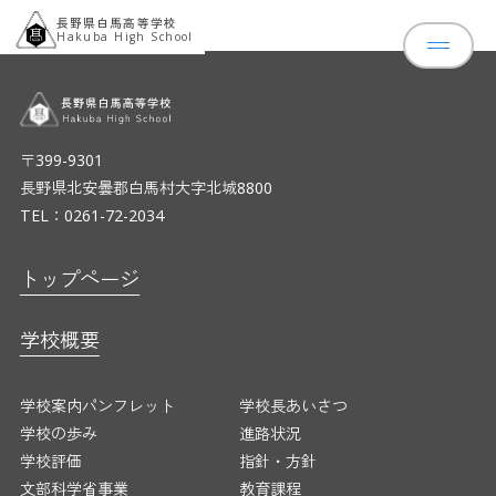
長野県白馬高等学校
Hakuba High School
〒399-9301
長野県北安曇郡白馬村大字北城8800
TEL：0261-72-2034
トップページ
ニュース
トップページ
学校概要
学校概要
学校案内パンフレット
学校長あいさ
学校の歩み
進路状況
学校評価
指針・方針
学校案内パンフレット
学校長あいさつ
文部科学省事業
教育課程
学校の歩み
進路状況
スクールカウンセラー
学校評価
指針・方針
教育の特色
文部科学省事業
教育課程