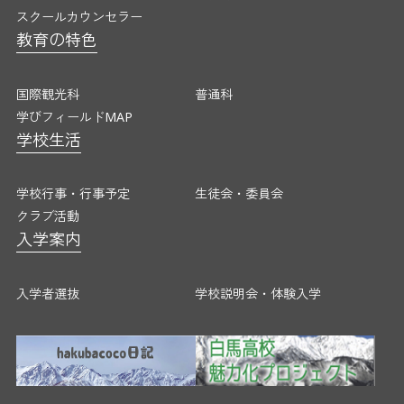
スクールカウンセラー
国際観光科
普通科
教育の特色
学びフィールドMAP
学校生活
国際観光科
普通科
学校行事・行事予定
生徒会・委員
学びフィールドMAP
クラブ活動
学校生活
入学案内
入学者選抜
学校説明会・
学校行事・行事予定
生徒会・委員会
クラブ活動
入学案内
各種証明書発行
アクセス・お問い合わせ
入学者選抜
学校説明会・体験入学